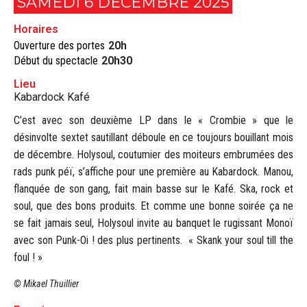
SAMEDI 6 DÉCEMBRE 2025
Horaires
Ouverture des portes
20h
Début du spectacle
20h30
Lieu
Kabardock Kafé
C’est avec son deuxième LP dans le « Crombie » que le
désinvolte sextet sautillant déboule en ce toujours bouillant mois
de décembre. Holysoul, coutumier des moiteurs embrumées des
rads punk péï, s’affiche pour une première au Kabardock. Manou,
flanquée de son gang, fait main basse sur le Kafé. Ska, rock et
soul, que des bons produits. Et comme une bonne soirée ça ne
se fait jamais seul, Holysoul invite au banquet le rugissant Monoï
avec son Punk-Oi ! des plus pertinents. « Skank your soul till the
foul ! »
© Mikael Thuillier