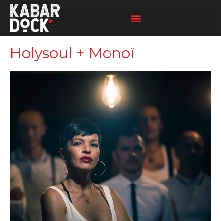
Aller
au
contenu
Holysoul + Monoï